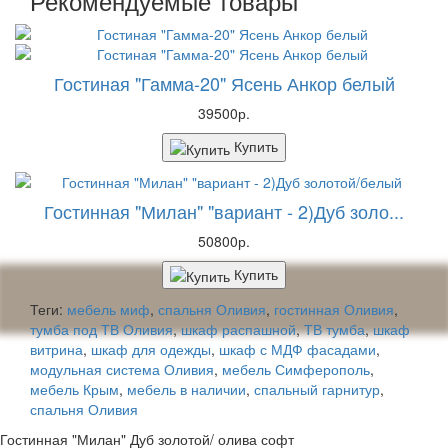
Рекомендуемые товары
Гостиная "Гамма-20" Ясень Анкор белый
39500р.
Купить
Гостинная "Милан" "вариант - 2)Дуб золо...
50800р.
Купить
Теги:
мебель миф
,
спальня Оливия
,
гостинная Оливия
,
тумба под ТВ Оливия
,
шкаф распашной
,
ТВ тумба
,
шкаф
витрина
,
шкаф для одежды
,
шкаф с МДФ фасадами
,
модульная система Оливия
,
мебель Симферополь
,
мебель Крым
,
мебель в наличии
,
спальный гарнитур
,
спальня Оливия
Гостинная "Милан" Дуб золотой/ олива софт