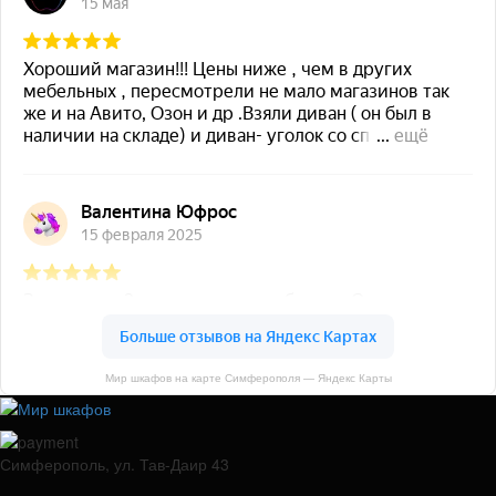
Мир шкафов на карте Симферополя — Яндекс Карты
Симферополь, ул. Тав-Даир 43