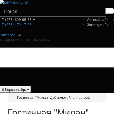
+7 (978) 629-95-38
Личный кабинет
+7 (978) 172-17-56
Закладки (0)
Заказ звонка
Симферополь ул. Тав-даир 43
Категории
0
Корзина:
0р.
Гостинная "Милан" Дуб золотой/ олива софт
Гостинная "Милан"