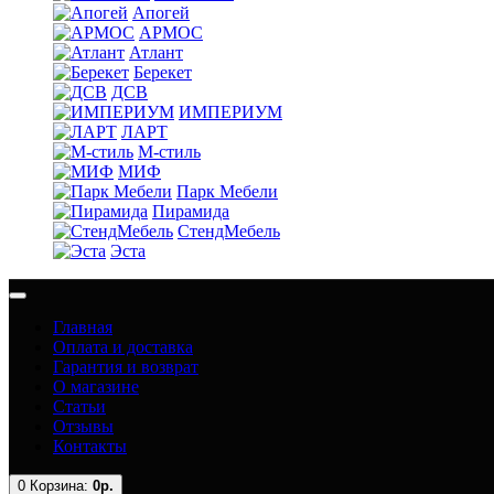
Апогей
АРМОС
Атлант
Берекет
ДСВ
ИМПЕРИУМ
ЛАРТ
М-стиль
МИФ
Парк Мебели
Пирамида
СтендМебель
Эста
Главная
Оплата и доставка
Гарантия и возврат
О магазине
Статьи
Отзывы
Контакты
0
Корзина:
0р.