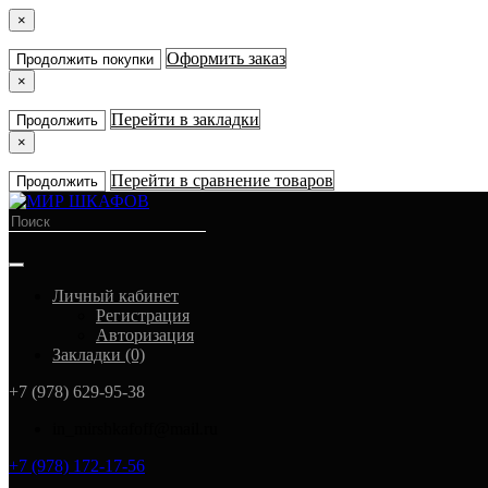
×
Оформить заказ
Продолжить покупки
×
Перейти в закладки
Продолжить
×
Перейти в сравнение товаров
Продолжить
Личный кабинет
Регистрация
Авторизация
Закладки (0)
+7 (978) 629-95-38
in_mirshkafoff@mail.ru
+7 (978) 172-17-56