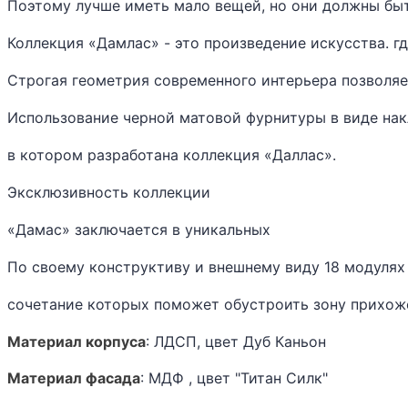
Поэтому лучше иметь мало вещей,
но они должны бы
Коллекция «Дамлас» - это произведение искусства. г
Строгая геометрия современного
интерьера позволяе
Использование
черной
матовой фурнитуры в виде нак
в
котором
разработана
коллекция «Даллас».
Эксклюзивность коллекции
«Дамас» заключается в уникальных
По своему
конструктиву и внешнему виду
18
модуля
сочетание
которых
поможет обустроить зону прихож
Матери
ал корпуса
: ЛДСП, цвет Дуб Каньон
Матер
иал фасада
: МДФ , цвет "Титан Силк"