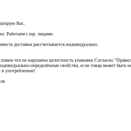
ьтирую Вас.
г. Работаем с юр. лицами.
имость доставки рассчитывается индивидуально.
словии что не нарушена целостность упаковки Согласно "Правилам
о индивидуально-определённые свойства, если товар может быть
 в употреблении!
еля