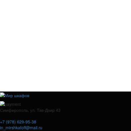
Симферополь, ул. Тав-Даир 43
+7 (978) 629-95-38
in_mirshkafoff@mail.ru