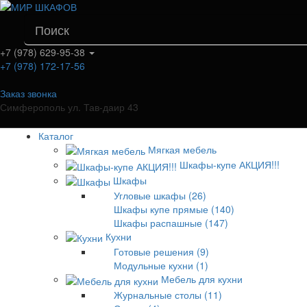
+7 (978) 629-95-38
+7 (978) 172-17-56
Заказ звонка
Симферополь ул. Тав-даир 43
Каталог
Мягкая мебель
Шкафы-купе АКЦИЯ!!!
Шкафы
Угловые шкафы (26)
Шкафы купе прямые (140)
Шкафы распашные (147)
Кухни
Готовые решения (9)
Модульные кухни (1)
Мебель для кухни
Журнальные столы (11)