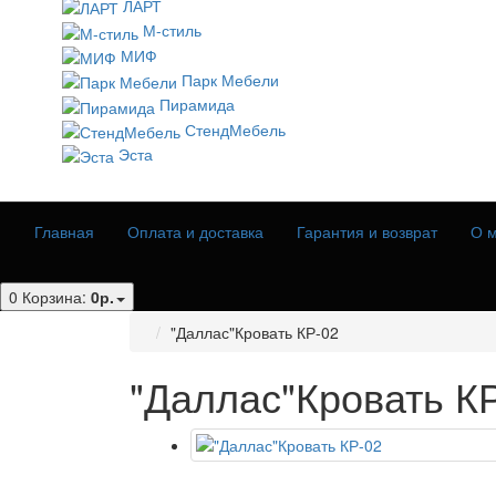
ЛАРТ
М-стиль
МИФ
Парк Мебели
Пирамида
СтендМебель
Эста
Главная
Оплата и доставка
Гарантия и возврат
О м
0
Корзина:
0р.
"Даллас"Кровать КР-02
"Даллас"Кровать К