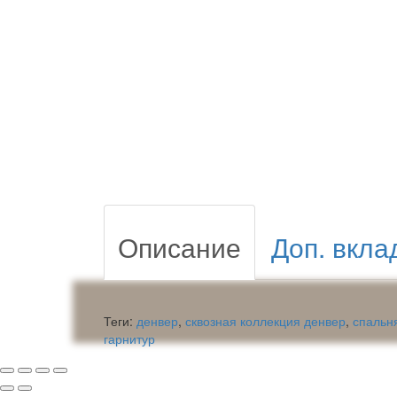
Описание
Доп. вкла
Теги:
денвер
,
сквозная коллекция денвер
,
спальн
гарнитур