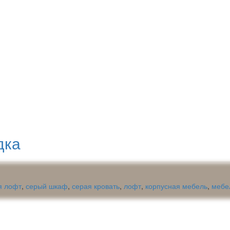
дка
я лофт
,
серый шкаф
,
серая кровать
,
лофт
,
корпусная мебель
,
мебе