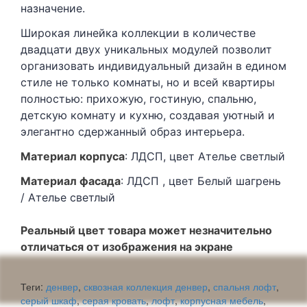
назначение.
Широкая линейка коллекции в количестве
двадцати двух уникальных модулей позволит
организовать индивидуальный дизайн в едином
стиле не только комнаты, но и всей квартиры
полностью: прихожую, гостиную, спальню,
детскую комнату и кухню, создавая уютный и
элегантно сдержанный образ интерьера.
Матери
ал корпуса
: ЛДСП, цвет Ателье светлый
Матер
иал фасада
: ЛДСП , цвет Белый шагрень
/ Ателье светлый
Реальный цвет товара может незначительно
отличаться от изображения на экране
Теги:
денвер
,
сквозная коллекция денвер
,
спальня лофт
,
серый шкаф
,
серая кровать
,
лофт
,
корпусная мебель
,