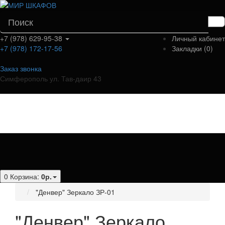
+7 (978) 629-95-38
Личный кабинет
+7 (978) 172-17-56
Закладки (0)
Заказ звонка
Симферополь ул. Тав-даир 43
Категории
0
Корзина:
0р.
"Денвер" Зеркало ЗР-01
"Денвер" Зеркало