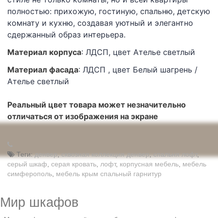
полностью: прихожую, гостиную, спальню, детскую
комнату и кухню, создавая уютный и элегантно
сдержанный образ интерьера.
Матери
ал корпуса
: ЛДСП, цвет Ателье светлый
Матер
иал фасада
: ЛДСП , цвет Белый шагрень /
Ателье светлый
Реальный цвет товара может незначительно
отличаться от изображения на экране
Теги:
денвер
,
сквозная коллекция денвер
,
спальня лофт
,
серый шкаф
,
серая кровать
,
лофт
,
корпусная мебель
,
мебель
симферополь
,
мебель крым спальный гарнитур
Мир шкафов