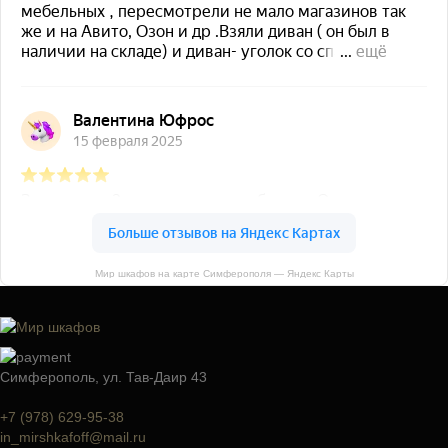
Мир шкафов на карте Симферополя — Яндекс Карты
Симферополь, ул. Тав-Даир 43
+7 (978) 629-95-38
in_mirshkafoff@mail.ru