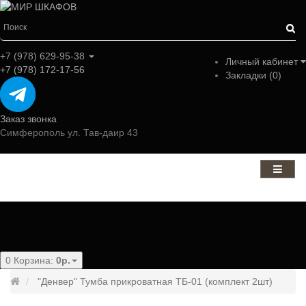
+7 (978) 629-95-38
Личный кабинет
+7 (978) 172-17-56
Закладки (0)
Заказ звонка
Симферополь ул. Тав-даир 43
Категории
0
Корзина:
0р.
"Денвер" Тумба прикроватная ТБ-01 (комплект 2шт)