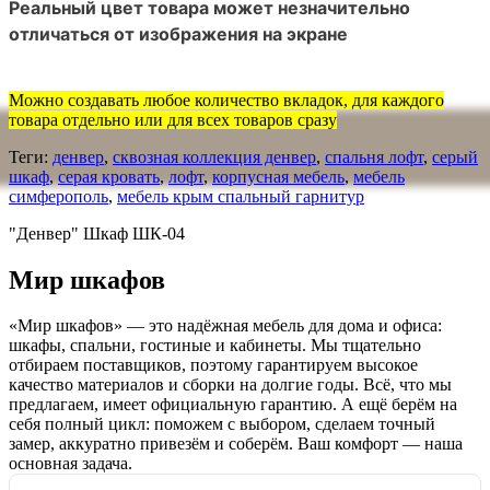
Реальный цвет товара может незначительно
отличаться от изображения на экране
Можно создавать любое количество вкладок, для каждого
товара отдельно или для всех товаров сразу
Теги:
денвер
,
сквозная коллекция денвер
,
спальня лофт
,
серый
шкаф
,
серая кровать
,
лофт
,
корпусная мебель
,
мебель
симферополь
,
мебель крым спальный гарнитур
"Денвер" Шкаф ШК-04
Мир шкафов
«Мир шкафов» — это надёжная мебель для дома и офиса:
шкафы, спальни, гостиные и кабинеты. Мы тщательно
отбираем поставщиков, поэтому гарантируем высокое
качество материалов и сборки на долгие годы. Всё, что мы
предлагаем, имеет официальную гарантию. А ещё берём на
себя полный цикл: поможем с выбором, сделаем точный
замер, аккуратно привезём и соберём. Ваш комфорт — наша
основная задача.