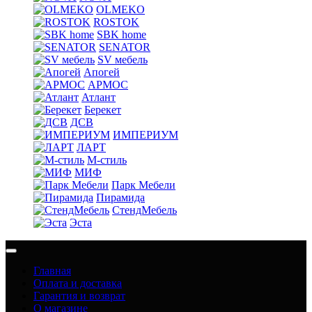
OLMEKO
ROSTOK
SBK home
SENATOR
SV мебель
Апогей
АРМОС
Атлант
Берекет
ДСВ
ИМПЕРИУМ
ЛАРТ
М-стиль
МИФ
Парк Мебели
Пирамида
СтендМебель
Эста
Главная
Оплата и доставка
Гарантия и возврат
О магазине