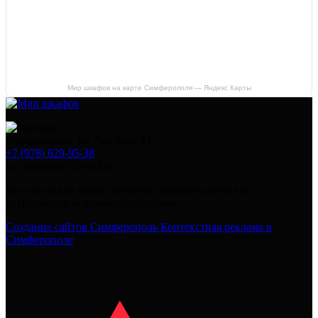
Мир шкафов на карте Симферополя — Яндекс Карты
Симферополь, ул. Тав-Даир 43
+7 (978) 629-95-38
in_mirshkafoff@mail.ru
Все авторские права, включая смежные авторские,
сохраняются за правообладателями
Создание сайтов Симферополь
Контекстная реклама в
Симферополе