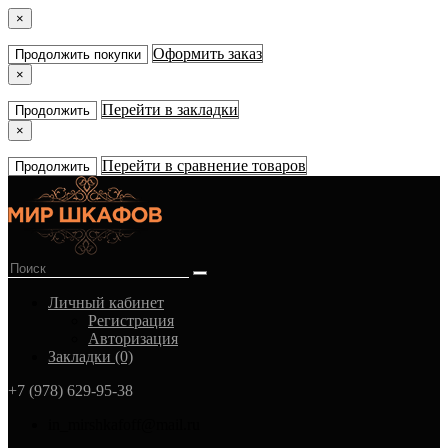
×
Оформить заказ
Продолжить покупки
×
Перейти в закладки
Продолжить
×
Перейти в сравнение товаров
Продолжить
Личный кабинет
Регистрация
Авторизация
Закладки (0)
+7 (978) 629-95-38
in_mirshkafoff@mail.ru