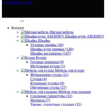
+7 (978) 172-17-56
Заказ звонка
Симферополь ул. Тав-даир 43
Категории
Каталог
Мягкая мебель
Шкафы-купе АКЦИЯ!!!
Шкафы
Угловые шкафы (26)
Шкафы купе прямые (140)
Шкафы распашные (147)
Кухни
Готовые решения (9)
Модульные кухни (1)
Мебель для кухни
Журнальные столы (11)
Стулья (4)
Кухонные уголки (0)
Обеденные столы (27)
Мебель для спальни
Спальные гарнитуры (31)
Матрасы (7)
Трюмо, туалетные столики (32)