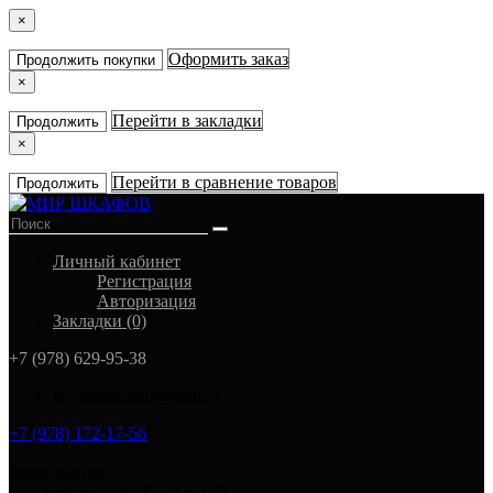
×
Оформить заказ
Продолжить покупки
×
Перейти в закладки
Продолжить
×
Перейти в сравнение товаров
Продолжить
Личный кабинет
Регистрация
Авторизация
Закладки (0)
+7 (978) 629-95-38
in_mirshkafoff@mail.ru
+7 (978) 172-17-56
Заказ звонка
Симферополь ул. Тав-даир 43