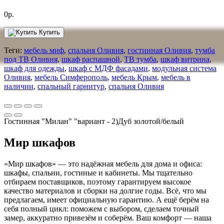
0р.
Купить
Теги:
мебель миф
,
спальня Оливия
,
гостинная Оливия
,
тумба
под ТВ Оливия
,
шкаф распашной
,
ТВ тумба
,
шкаф витрина
,
шкаф для одежды
,
шкаф с МДФ фасадами
,
модульная система
Оливия
,
мебель Симферополь
,
мебель Крым
,
мебель в
наличии
,
спальный гарнитур
,
спальня Оливия
Гостинная "Милан" "вариант - 2)Дуб золотой/белый
Мир шкафов
«Мир шкафов» — это надёжная мебель для дома и офиса:
шкафы, спальни, гостиные и кабинеты. Мы тщательно
отбираем поставщиков, поэтому гарантируем высокое
качество материалов и сборки на долгие годы. Всё, что мы
предлагаем, имеет официальную гарантию. А ещё берём на
себя полный цикл: поможем с выбором, сделаем точный
замер, аккуратно привезём и соберём. Ваш комфорт — наша