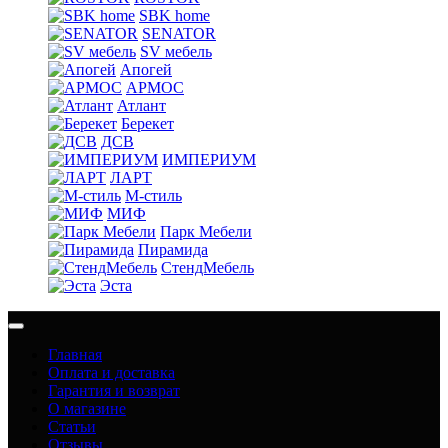
SBK home
SENATOR
SV мебель
Апогей
АРМОС
Атлант
Берекет
ДСВ
ИМПЕРИУМ
ЛАРТ
М-стиль
МИФ
Парк Мебели
Пирамида
СтендМебель
Эста
Главная
Оплата и доставка
Гарантия и возврат
О магазине
Статьи
Отзывы