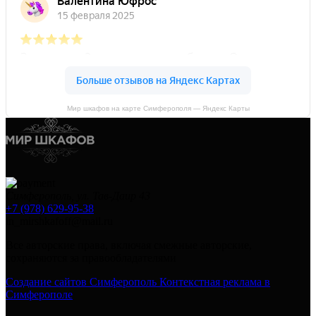
Мир шкафов на карте Симферополя — Яндекс Карты
Симферополь, ул. Тав-Даир 43
+7 (978) 629-95-38
in_mirshkafoff@mail.ru
Все авторские права, включая смежные авторские,
сохраняются за правообладателями
Создание сайтов Симферополь
Контекстная реклама в
Симферополе