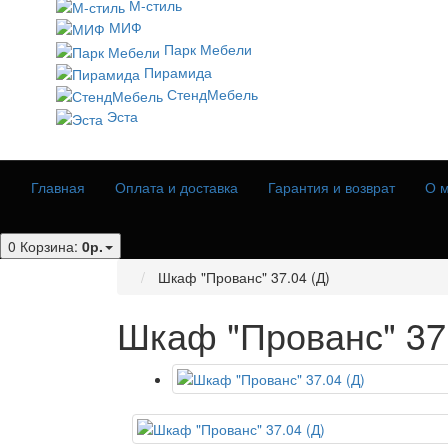
М-стиль
МИФ
Парк Мебели
Пирамида
СтендМебель
Эста
Главная
Оплата и доставка
Гарантия и возврат
О м
0
Корзина:
0р.
Шкаф "Прованс" 37.04 (Д)
Шкаф "Прованс" 37.