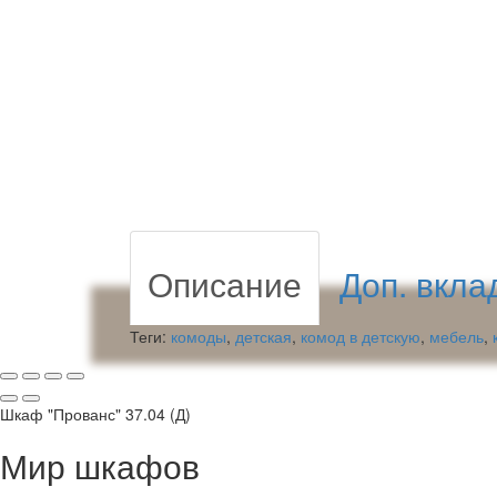
Описание
Доп. вкла
Теги:
комоды
,
детская
,
комод в детскую
,
мебель
,
Шкаф "Прованс" 37.04 (Д)
Мир шкафов