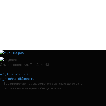
Симферополь, ул. Тав-Даир 43
+7 (978) 629-95-38
in_mirshkafoff@mail.ru
Все авторские права, включая смежные авторские,
сохраняются за правообладателями