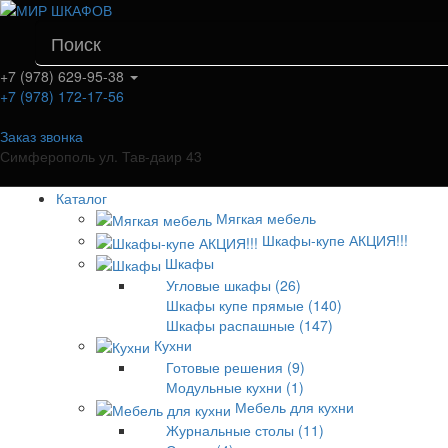
+7 (978) 629-95-38
+7 (978) 172-17-56
Заказ звонка
Симферополь ул. Тав-даир 43
Каталог
Мягкая мебель
Шкафы-купе АКЦИЯ!!!
Шкафы
Угловые шкафы (26)
Шкафы купе прямые (140)
Шкафы распашные (147)
Кухни
Готовые решения (9)
Модульные кухни (1)
Мебель для кухни
Журнальные столы (11)