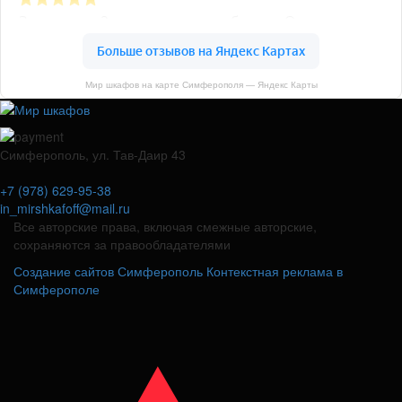
Мир шкафов на карте Симферополя — Яндекс Карты
Симферополь, ул. Тав-Даир 43
+7 (978) 629-95-38
in_mirshkafoff@mail.ru
Все авторские права, включая смежные авторские,
сохраняются за правообладателями
Создание сайтов Симферополь
Контекстная реклама в
Симферополе