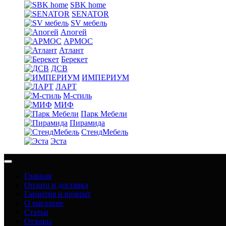
SBK home
SENATOR
SV мебель
Апогей
АРМОС
Атлант
Берекет
ДСВ
ИМПЕРИУМ
ЛАРТ
М-стиль
МИФ
Парк Мебели
Пирамида
СтендМебель
Эста
Главная
Оплата и доставка
Гарантия и возврат
О магазине
Статьи
Отзывы