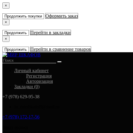
×
Оформить заказ
Продолжить покупки
×
Перейти в закладки
Продолжить
×
Перейти в сравнение товаров
Продолжить
Личный кабинет
Регистрация
Авторизация
Закладки (0)
+7 (978) 629-95-38
in_mirshkafoff@mail.ru
+7 (978) 172-17-56
Заказ звонка
Симферополь ул. Тав-даир 43