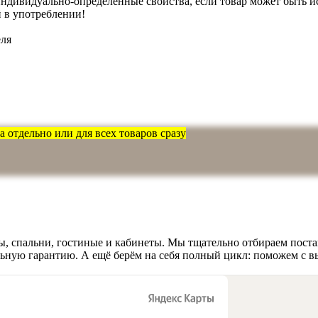
о индивидуально-определённые свойства, если товар может быть
 в употреблении!
еля
 отдельно или для всех товаров сразу
, спальни, гостиные и кабинеты. Мы тщательно отбираем поста
льную гарантию. А ещё берём на себя полный цикл: поможем с в