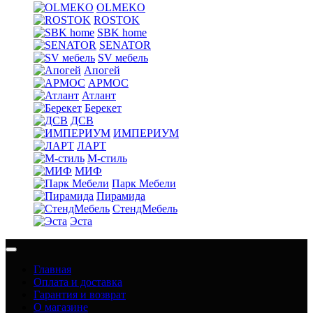
OLMEKO
ROSTOK
SBK home
SENATOR
SV мебель
Апогей
АРМОС
Атлант
Берекет
ДСВ
ИМПЕРИУМ
ЛАРТ
М-стиль
МИФ
Парк Мебели
Пирамида
СтендМебель
Эста
Главная
Оплата и доставка
Гарантия и возврат
О магазине