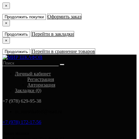
×
Оформить заказ
Продолжить покупки
×
Перейти в закладки
Продолжить
×
Перейти в сравнение товаров
Продолжить
Личный кабинет
Регистрация
Авторизация
Закладки (0)
+7 (978) 629-95-38
in_mirshkafoff@mail.ru
+7 (978) 172-17-56
Заказ звонка
Симферополь ул. Тав-даир 43