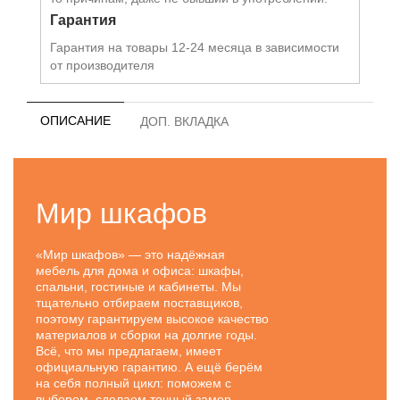
Гарантия
Гарантия на товары 12-24 месяца в зависимости
от производителя
ОПИСАНИЕ
ДОП. ВКЛАДКА
Мир шкафов
«Мир шкафов» — это надёжная
мебель для дома и офиса: шкафы,
спальни, гостиные и кабинеты. Мы
тщательно отбираем поставщиков,
поэтому гарантируем высокое качество
материалов и сборки на долгие годы.
Всё, что мы предлагаем, имеет
официальную гарантию. А ещё берём
на себя полный цикл: поможем с
выбором, сделаем точный замер,