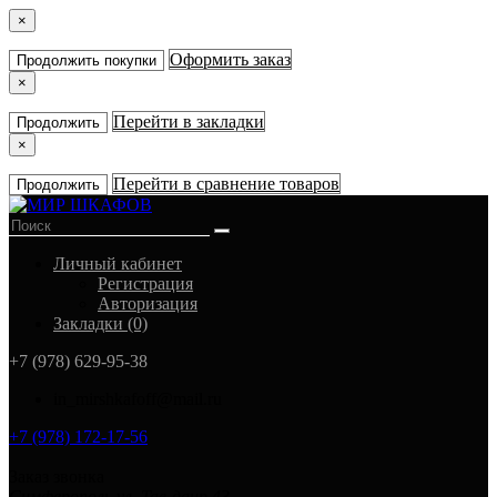
×
Оформить заказ
Продолжить покупки
×
Перейти в закладки
Продолжить
×
Перейти в сравнение товаров
Продолжить
Личный кабинет
Регистрация
Авторизация
Закладки (0)
+7 (978) 629-95-38
in_mirshkafoff@mail.ru
+7 (978) 172-17-56
Заказ звонка
Симферополь ул. Тав-даир 43