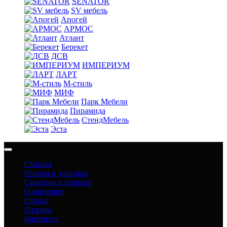
SENATOR
SV мебель
Апогей
АРМОС
Атлант
Берекет
ДСВ
ИМПЕРИУМ
ЛАРТ
М-стиль
МИФ
Парк Мебели
Пирамида
СтендМебель
Эста
Главная
Оплата и доставка
Гарантия и возврат
О магазине
Статьи
Отзывы
Контакты