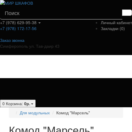
+7 (978) 629-95-38
Личный кабинет
+7 (978) 172-17-56
Закладки (0)
Заказ звонка
Симферополь ул. Тав-даир 43
Категории
0
Корзина:
0р.
Для модульных
Комод "Марсель"
Комод "Марсель"