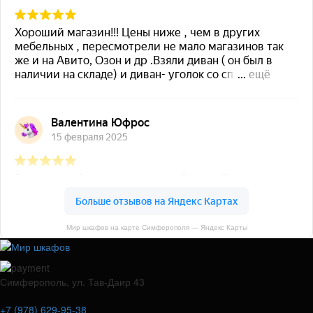
Мир шкафов на карте Симферополя — Яндекс Карты
Симферополь, ул. Тав-Даир 43
+7 (978) 629-95-38