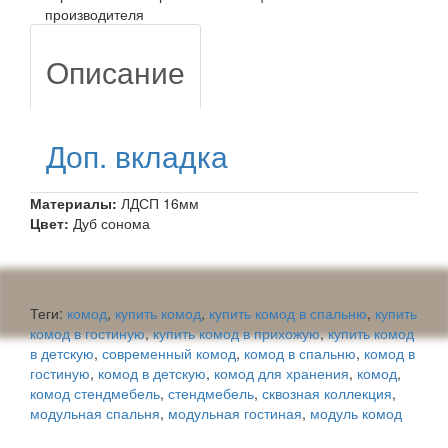
производителя
Описание
Доп. вкладка
Материалы:
ЛДСП 16мм
Цвет:
Дуб сонома
Теги:
комод
,
купить комод
,
купить комод в спальню
,
купить
комод в гостиную
,
купить комод в прихожую
,
купить комод
в детскую
,
современный комод
,
комод в спальню
,
комод в
гостиную
,
комод в детскую
,
комод для хранения
,
комод
,
комод стендмебель
,
стендмебель
,
сквозная коллекция
,
модульная спальня
,
модульная гостиная
,
модуль комод