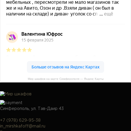
Мир шкафов на карте Симферополя — Яндекс Карты
Симферополь, ул. Тав-Даир 43
+7 (978) 629-95-38
in_mirshkafoff@mail.ru