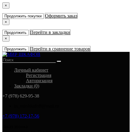
×
Оформить заказ
Продолжить покупки
×
Перейти в закладки
Продолжить
×
Перейти в сравнение товаров
Продолжить
Личный кабинет
Регистрация
Авторизация
Закладки (0)
+7 (978) 629-95-38
in_mirshkafoff@mail.ru
+7 (978) 172-17-56
Заказ звонка
Симферополь ул. Тав-даир 43