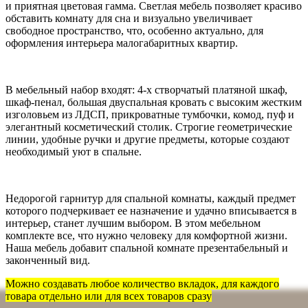
и приятная цветовая гамма. Светлая мебель позволяет красиво
обставить комнату для сна и визуально увеличивает
свободное пространство, что, особенно актуально, для
оформления интерьера малогабаритных квартир.
В мебельный набор входят: 4-х створчатый платяной шкаф,
шкаф-пенал, большая двуспальная кровать с высоким жестким
изголовьем из ЛДСП, прикроватные тумбочки, комод, пуф и
элегантный косметический столик. Строгие геометрические
линии, удобные ручки и другие предметы, которые создают
необходимый уют в спальне.
Недорогой гарнитур для спальной комнаты, каждый предмет
которого подчеркивает ее назначение и удачно вписывается в
интерьер, станет лучшим выбором. В этом мебельном
комплекте все, что нужно человеку для комфортной жизни.
Наша мебель добавит спальной комнате презентабельный и
законченный вид.
Можно создавать любое количество вкладок, для каждого
товара отдельно или для всех товаров сразу