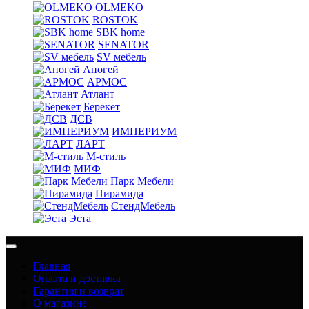
OLMEKO
ROSTOK
SBK home
SENATOR
SV мебель
Апогей
АРМОС
Атлант
Берекет
ДСВ
ИМПЕРИУМ
ЛАРТ
М-стиль
МИФ
Парк Мебели
Пирамида
СтендМебель
Эста
Главная
Оплата и доставка
Гарантия и возврат
О магазине