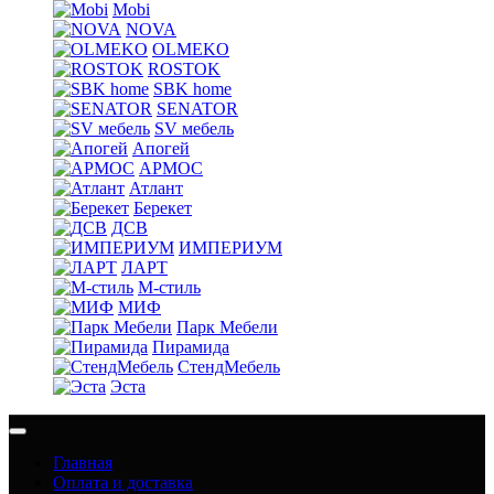
Mobi
NOVA
OLMEKO
ROSTOK
SBK home
SENATOR
SV мебель
Апогей
АРМОС
Атлант
Берекет
ДСВ
ИМПЕРИУМ
ЛАРТ
М-стиль
МИФ
Парк Мебели
Пирамида
СтендМебель
Эста
Главная
Оплата и доставка