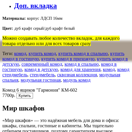
Доп. вкладка
Материалы:
корпус ЛДСП 16мм
Цвет:
дуб крафт серый/дуб крафт белый
Можно создавать любое количество вкладок, для каждого
товара отдельно или для всех товаров сразу
Теги:
комод
,
купить комод
,
купить комод в спальню
,
купить
комод в гостиную
,
купить комод в прихожую
,
купить комод в
детскую
,
современный комод
,
комод в спальню
,
комод в
гостиную
,
комод в детскую
,
комод для хранения
,
комод
,
комод
стендмебель
,
стендмебель
,
сквозная коллекция
,
модульная
спальня
,
модульная гостиная
,
модуль комод
Комод 6 ящиков "Гармония" КМ-602
7700р.
Купить
Мир шкафов
«Мир шкафов» — это надёжная мебель для дома и офиса:
шкафы, спальни, гостиные и кабинеты. Мы тщательно
отбираем поставщиков, поэтому гарантируем высокое