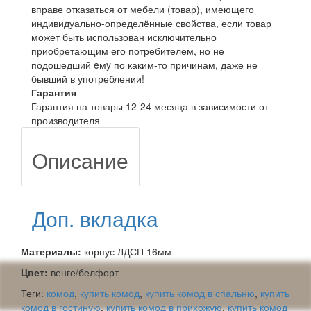
вправе отказаться от мебели (товар), имеющего
индивидуально-определённые свойства, если товар
может быть использован исключительно
приобретающим его потребителем, но не
подошедший eмy по каким-то причинам, даже не
бывший в употреблении!
Гарантия
Гарантия на товары 12-24 месяца в зависимости от
производителя
Описание
Доп. вкладка
Материалы:
корпус ЛДСП 16мм
Цвет:
венге/белфорт
Теги:
комод
,
купить комод
,
купить комод в спальню
,
купить
комод в гостиную
,
купить комод в прихожую
,
купить комод