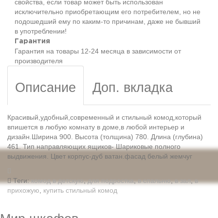
свойства, если товар может быть использован
исключительно приобретающим его потребителем, но не
подошедший eмy по каким-то причинам, даже не бывший
в употреблении!
Гарантия
Гарантия на товары 12-24 месяца в зависимости от
производителя
Описание
Доп. вкладка
Красивый,удобный,современный и стильный комод,который
впишется в любую комнату в доме,в любой интерьер и
дизайн.
Ширина 900. Высота (толщина) 780. Длина (глубина)
461. Тип направляющих ящиков- Шариковые полного
выдвижения.
Цвет корпус-дуб ватан.фасад белый жемчуг
Теги:
комод в детскую
,
для подростка
,
в спальню
,
в зал
,
в
прихожую
,
купить стильный комод