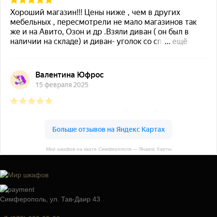
Мир шкафов на карте Симферополя — Яндекс Карты
Симферополь, ул. Тав-Даир 43