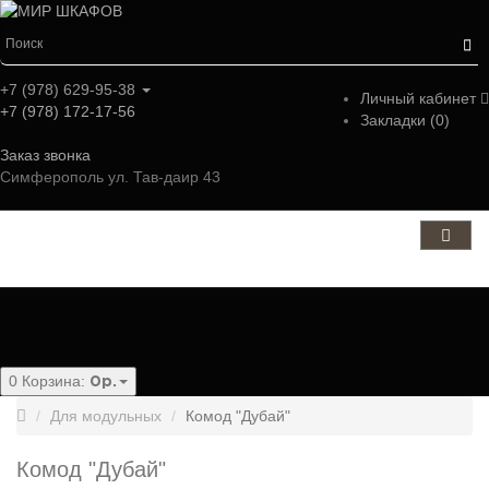
+7 (978) 629-95-38
Личный кабинет
+7 (978) 172-17-56
Закладки (0)
Заказ звонка
Симферополь ул. Тав-даир 43
Категории
0
Корзина:
0р.
Для модульных
Комод "Дубай"
Комод "Дубай"