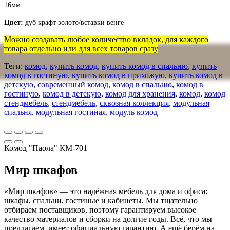
16мм
Цвет:
дуб крафт золото/вставки венге
Можно создавать любое количество вкладок, для каждого
товара отдельно или для всех товаров сразу
Теги:
комод
,
купить комод
,
купить комод в спальню
,
купить
комод в гостиную
,
купить комод в прихожую
,
купить комод в
детскую
,
современный комод
,
комод в спальню
,
комод в
гостиную
,
комод в детскую
,
комод для хранения
,
комод
,
комод
стендмебель
,
стендмебель
,
сквозная коллекция
,
модульная
спальня
,
модульная гостиная
,
модуль комод
Комод "Паола" КМ-701
Мир шкафов
«Мир шкафов» — это надёжная мебель для дома и офиса:
шкафы, спальни, гостиные и кабинеты. Мы тщательно
отбираем поставщиков, поэтому гарантируем высокое
качество материалов и сборки на долгие годы. Всё, что мы
предлагаем, имеет официальную гарантию. А ещё берём на