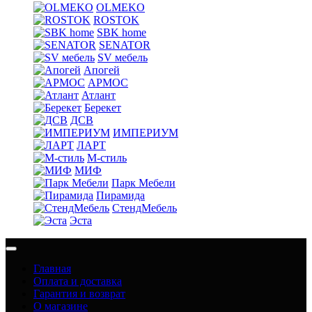
OLMEKO
ROSTOK
SBK home
SENATOR
SV мебель
Апогей
АРМОС
Атлант
Берекет
ДСВ
ИМПЕРИУМ
ЛАРТ
М-стиль
МИФ
Парк Мебели
Пирамида
СтендМебель
Эста
Главная
Оплата и доставка
Гарантия и возврат
О магазине