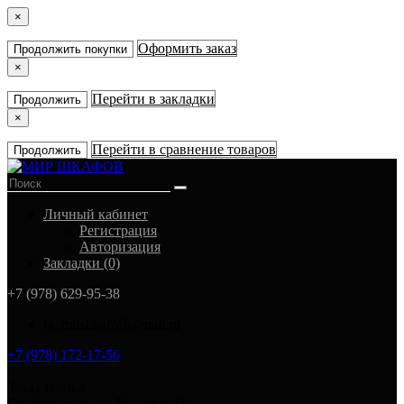
×
Оформить заказ
Продолжить покупки
×
Перейти в закладки
Продолжить
×
Перейти в сравнение товаров
Продолжить
Личный кабинет
Регистрация
Авторизация
Закладки (0)
+7 (978) 629-95-38
in_mirshkafoff@mail.ru
+7 (978) 172-17-56
Заказ звонка
Симферополь ул. Тав-даир 43