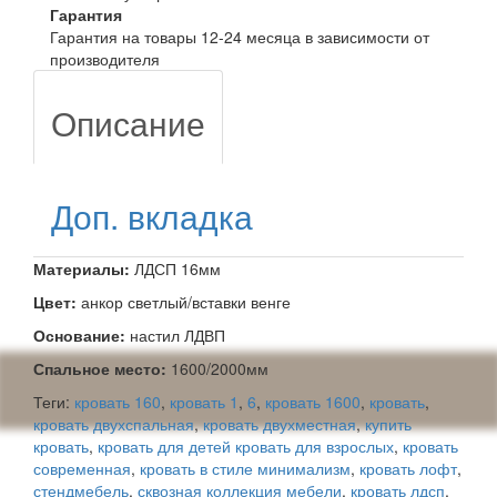
Гарантия
Гарантия на товары 12-24 месяца в зависимости от
производителя
Описание
Доп. вкладка
Материалы:
ЛДСП 16мм
Цвет:
анкор светлый/вставки венге
Основание:
настил ЛДВП
Спальное место:
1600/2000мм
Теги:
кровать 160
,
кровать 1
,
6
,
кровать 1600
,
кровать
,
кровать двухспальная
,
кровать двухместная
,
купить
кровать
,
кровать для детей кровать для взрослых
,
кровать
современная
,
кровать в стиле минимализм
,
кровать лофт
,
стендмебель
,
сквозная коллекция мебели
,
кровать лдсп
,