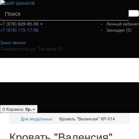
+7 (978) 629-95-38
Личный кабинет
+7 (978) 172-17-56
Закладки (0)
Заказ звонка
Симферополь ул. Тав-даир 43
Категории
0
Корзина:
0р.
Для модульных
Кровать "Валенсия" КР-014
Кровать "Валенсия"