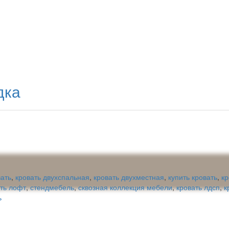
дка
вать
,
кровать двухспальная
,
кровать двухместная
,
купить кровать
,
кр
ть лофт
,
стендмебель
,
сквозная коллекция мебели
,
кровать лдсп
,
к
ь