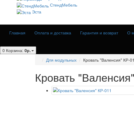
СтендМебель
Эста
Главная
Оплата и доставка
Гарантия и возврат
О м
0
Корзина:
0р.
Для модульных
Кровать "Валенсия" КР-0
Кровать "Валенсия