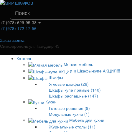
+7 (978) 629-95-38
+7 (978) 172-17-56
Заказ звонка
Симферополь ул. Тав-даир 43
Каталог
Мягкая мебель
Шкафы-купе АКЦИЯ!!!
Шкафы
Угловые шкафы (26)
Шкафы купе прямые (140)
Шкафы распашные (147)
Кухни
Готовые решения (9)
Модульные кухни (1)
Мебель для кухни
Журнальные столы (11)