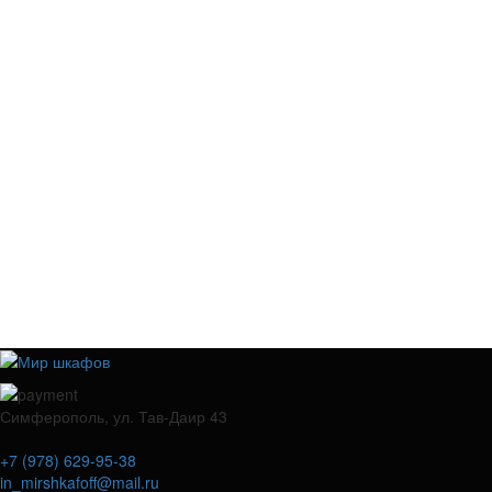
Симферополь, ул. Тав-Даир 43
+7 (978) 629-95-38
in_mirshkafoff@mail.ru