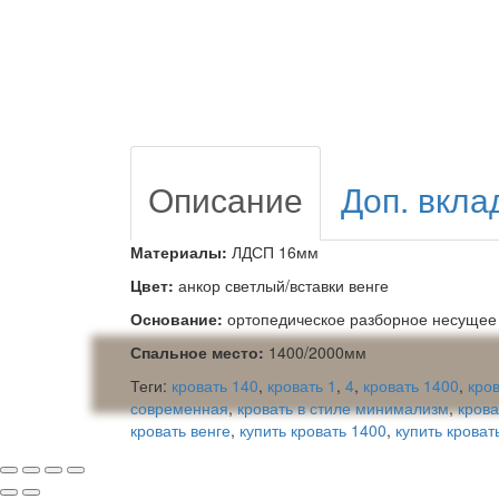
Описание
Доп. вкла
Материалы:
ЛДСП 16мм
Цвет:
анкор светлый/вставки венге
Основание:
ортопедическое разборное несущее
Спальное место:
1400/2000мм
Теги:
кровать 140
,
кровать 1
,
4
,
кровать 1400
,
кро
современная
,
кровать в стиле минимализм
,
крова
кровать венге
,
купить кровать 1400
,
купить кроват