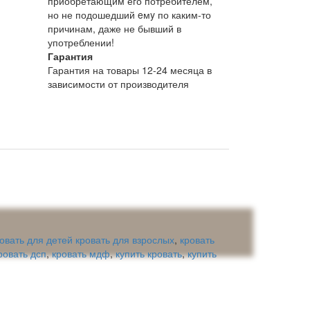
приобретающим его потребителем,
но не подошедший eмy по каким-то
причинам, даже не бывший в
употреблении!
Гарантия
Гарантия на товары 12-24 месяца в
зависимости от производителя
овать для детей кровать для взрослых
,
кровать
ровать дсп
,
кровать мдф
,
купить кровать
,
купить