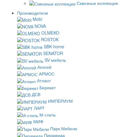
Сквозные коллекции
Производители
Mobi
NOVA
OLMEKO
ROSTOK
SBK home
SENATOR
SV мебель
Апогей
АРМОС
Атлант
Берекет
ДСВ
ИМПЕРИУМ
ЛАРТ
М-стиль
МИФ
Парк Мебели
Пирамида