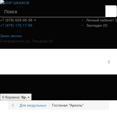
+7 (978) 629-95-38
Личный кабинет
+7 (978) 172-17-56
Закладки (0)
Заказ звонка
Симферополь ул. Тав-даир 43
Категории
0
Корзина:
0р.
Для модульных
Гостиная "Ариэль"