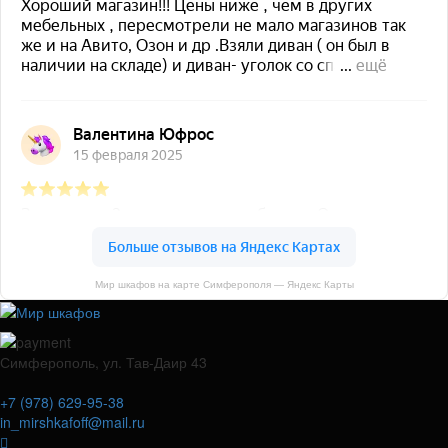
Мир шкафов на карте Симферополя — Яндекс Карты
Симферополь, ул. Тав-Даир 43
+7 (978) 629-95-38
in_mirshkafoff@mail.ru