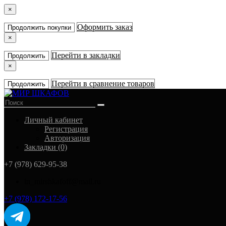
×
Оформить заказ
Продолжить покупки
×
Перейти в закладки
Продолжить
×
Перейти в сравнение товаров
Продолжить
Личный кабинет
Регистрация
Авторизация
Закладки (0)
+7 (978) 629-95-38
in_mirshkafoff@mail.ru
+7 (978) 172-17-56