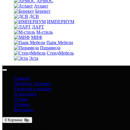
АРМОС
Атлант
Берекет
ДСВ
ИМПЕРИУМ
ЛАРТ
М-стиль
МИФ
Парк Мебели
Пирамида
СтендМебель
Эста
Главная
Оплата и доставка
Гарантия и возврат
О магазине
Статьи
Отзывы
Контакты
0
Корзина:
0р.