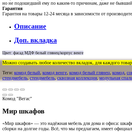
но не подошедший eмy по каким-то причинам, даже не бывший
Гарантия
Гарантия на товары 12-24 месяца в зависимости от производит
Описание
Доп. вкладка
Цвет: фасад МДФ белый глянец/корпус венге
Можно создавать любое количество вкладок, для каждого товара
Теги:
комод белый
,
комод венге
,
комод белый глянец
,
комод
,
со
стендмебель
,
стендмебель
,
сквозная коллекция
,
модульная спал
Комод "Вегас"
Мир шкафов
«Мир шкафов» — это надёжная мебель для дома и офиса: шкафы
сборки на долгие годы. Всё, что мы предлагаем, имеет официа