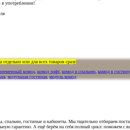
 в употреблении!
еля
 отдельно или для всех товаров сразу
временный комод
,
комод лофт
,
комод в спальню
,
комод в гостин
ьня
,
модульная гостиная
,
модуль комод
, спальни, гостиные и кабинеты. Мы тщательно отбираем поста
льную гарантию. А ещё берём на себя полный цикл: поможем с в