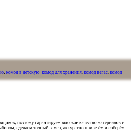
ую
,
комод в детскую
,
комод для хранения
,
комод вегас
,
комод
вщиков, поэтому гарантируем высокое качество материалов и
ыбором, сделаем точный замер, аккуратно привезём и соберём.