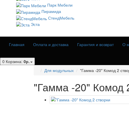
Парк Мебели
Пирамида
СтендМебель
Эста
Главная
Оплата и доставка
Гарантия и возврат
О м
0
Корзина:
0р.
Для модульных
"Гамма -20" Комод 2 ство
"Гамма -20" Комод 