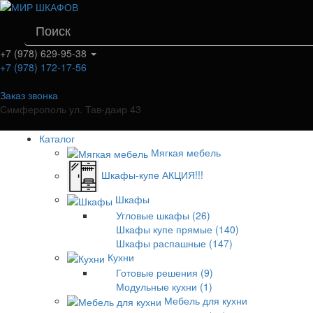
+7 (978) 629-95-38
+7 (978) 172-17-56
Заказ звонка
Симферополь ул. Тав-даир 43
Каталог
Мягкая мебель
Шкафы-купе АКЦИЯ!!!
Шкафы
Угловые шкафы (26)
Шкафы купе прямые (140)
Шкафы распашные (147)
Кухни
Готовые решения (9)
Модульные кухни (1)
Мебель для кухни