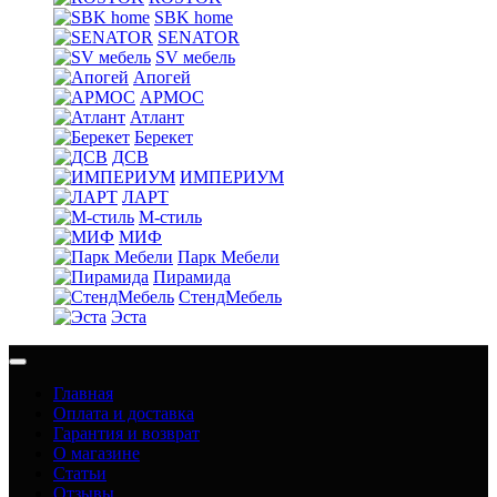
SBK home
SENATOR
SV мебель
Апогей
АРМОС
Атлант
Берекет
ДСВ
ИМПЕРИУМ
ЛАРТ
М-стиль
МИФ
Парк Мебели
Пирамида
СтендМебель
Эста
Главная
Оплата и доставка
Гарантия и возврат
О магазине
Статьи
Отзывы