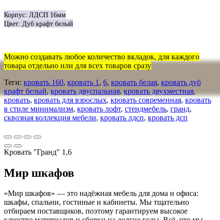
Корпус: ЛДСП 16мм
Цвет: Дуб крафт белый
Можно создавать любое количество вкладок, для каждого
товара отдельно или для всех товаров сразу
Теги:
кровать 160
,
кровать 1
,
6
,
кровать белая
,
кровать дуб
крафт белый
,
кровать двуспальная
,
кровать двухместная
,
кровать
,
кровать для взрослых
,
кровать современная
,
кровать
в стиле минимализм
,
кровать лофт
,
стендмебель
,
гранд
,
сквозная коллекция мебели
,
кровать лдсп
,
кровать дсп
Кровать "Гранд" 1,6
Мир шкафов
«Мир шкафов» — это надёжная мебель для дома и офиса:
шкафы, спальни, гостиные и кабинеты. Мы тщательно
отбираем поставщиков, поэтому гарантируем высокое
качество материалов и сборки на долгие годы. Всё, что мы