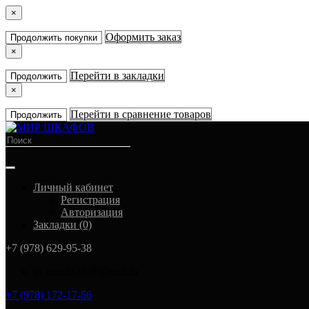
×
Оформить заказ
Продолжить покупки
×
Перейти в закладки
Продолжить
×
Перейти в сравнение товаров
Продолжить
Личный кабинет
Регистрация
Авторизация
Закладки (0)
+7 (978) 629-95-38
in_mirshkafoff@mail.ru
+7 (978) 172-17-56