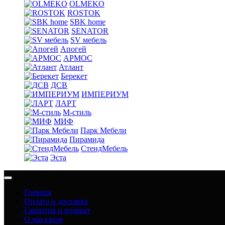
OLMEKO
ROSTOK
SBK home
SENATOR
SV мебель
Апогей
АРМОС
Атлант
Берекет
ДСВ
ИМПЕРИУМ
ЛАРТ
М-стиль
МИФ
Парк Мебели
Пирамида
СтендМебель
Эста
Главная
Оплата и доставка
Гарантия и возврат
О магазине