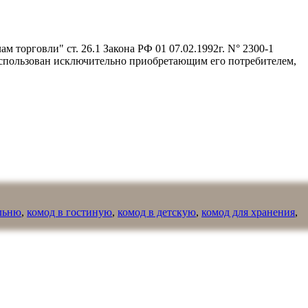
 торговли" ст. 26.1 Закона РФ 01 07.02.1992г. N° 2300-1
 использован исключительно приобретающим его потребителем,
альню
,
комод в гостиную
,
комод в детскую
,
комод для хранения
,