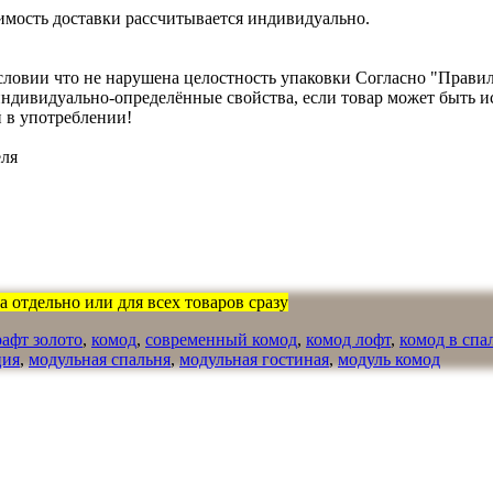
имость доставки рассчитывается индивидуально.
словии что не нарушена целостность упаковки Согласно "Правилам
о индивидуально-определённые свойства, если товар может быть
 в употреблении!
еля
 отдельно или для всех товаров сразу
рафт золото
,
комод
,
современный комод
,
комод лофт
,
комод в сп
ция
,
модульная спальня
,
модульная гостиная
,
модуль комод