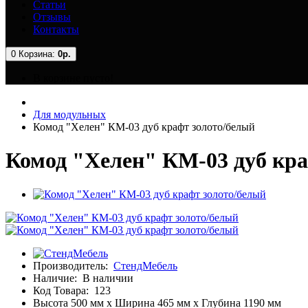
Статьи
Отзывы
Контакты
0
Корзина:
0р.
В корзине пусто!
Для модульных
Комод "Хелен" КМ-03 дуб крафт золото/белый
Комод "Хелен" КМ-03 дуб кра
Производитель:
СтендМебель
Наличие:
В наличии
Код Товара:
123
Высота 500 мм x Ширина 465 мм x Глубина 1190 мм