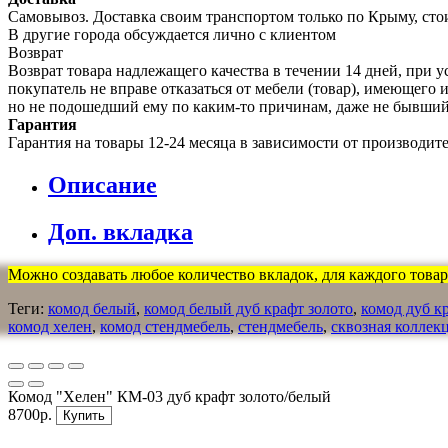
Самовывоз. Доставка своим транспортом только по Крыму, сто
В другие города обсуждается лично с клиентом
Возврат
Возврат товара надлежащего качества в течении 14 дней, при у
покупатель не вправе отказаться от мебели (товар), имеющег
но не подошедший eмy по каким-то причинам, даже не бывший
Гарантия
Гарантия на товары 12-24 месяца в зависимости от производит
Описание
Доп. вкладка
Можно создавать любое количество вкладок, для каждого товара
Теги:
комод белый
,
комод белый дуб крафт золото
,
комод дуб к
комод хелен
,
комод стендмебель
,
стендмебель
,
сквозная коллек
Комод "Хелен" КМ-03 дуб крафт золото/белый
8700р.
Купить