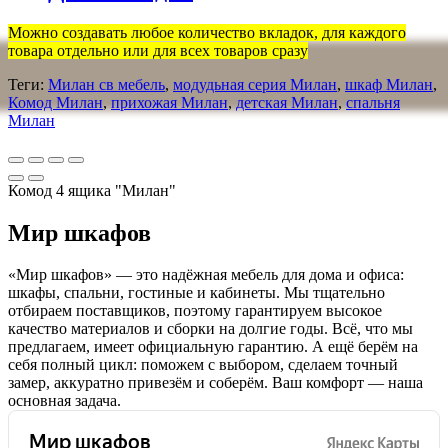
Можно создавать любое количество вкладок, для каждого
товара отдельно или для всех товаров сразу
Теги:
Милан св мебель
,
модудьная серия Милан
,
шкаф Милан
,
Комод Милан
,
прихожая Милан
,
детская Милан
,
спальня
Милан
Комод 4 ящика "Милан"
Мир шкафов
«Мир шкафов» — это надёжная мебель для дома и офиса:
шкафы, спальни, гостиные и кабинеты. Мы тщательно
отбираем поставщиков, поэтому гарантируем высокое
качество материалов и сборки на долгие годы. Всё, что мы
предлагаем, имеет официальную гарантию. А ещё берём на
себя полный цикл: поможем с выбором, сделаем точный
замер, аккуратно привезём и соберём. Ваш комфорт — наша
основная задача.