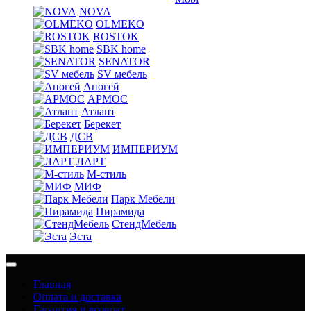
NOVA
OLMEKO
ROSTOK
SBK home
SENATOR
SV мебель
Апогей
АРМОС
Атлант
Берекет
ДСВ
ИМПЕРИУМ
ЛАРТ
М-стиль
МИФ
Парк Мебели
Пирамида
СтендМебель
Эста
Главная
Оплата и доставка
Гарантия и возврат