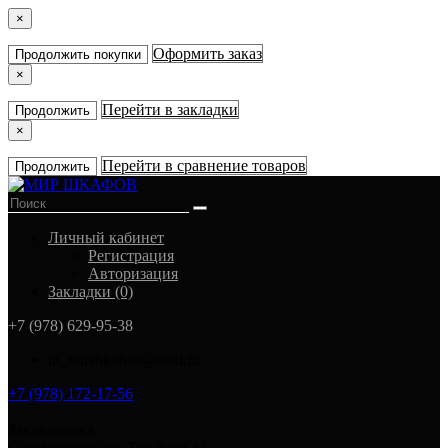
×
Оформить заказ
Продолжить покупки
×
Перейти в закладки
Продолжить
×
Перейти в сравнение товаров
Продолжить
Личный кабинет
Регистрация
Авторизация
Закладки (0)
+7 (978) 629-95-38
in_mirshkafoff@mail.ru
+7 (978) 172-17-56
Заказ звонка
Симферополь ул. Тав-даир 43