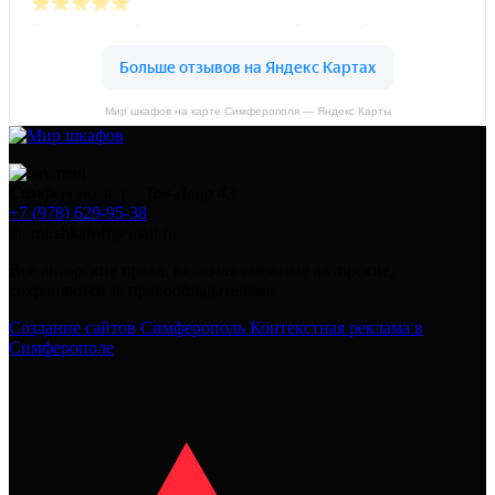
Мир шкафов на карте Симферополя — Яндекс Карты
Симферополь, ул. Тав-Даир 43
+7 (978) 629-95-38
in_mirshkafoff@mail.ru
Все авторские права, включая смежные авторские,
сохраняются за правообладателями
Создание сайтов Симферополь
Контекстная реклама в
Симферополе