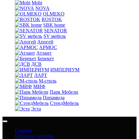
Mobi
NOVA
OLMEKO
ROSTOK
SBK home
SENATOR
SV мебель
Апогей
АРМОС
Атлант
Берекет
ДСВ
ИМПЕРИУМ
ЛАРТ
М-стиль
МИФ
Парк Мебели
Пирамида
СтендМебель
Эста
Главная
Оплата и доставка