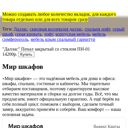
Можно создавать любое количество вкладок, для каждого
товара отдельно или для всех товаров сразу
Теги:
Даллас
,
сквозная коллекция даллас
,
спальня лофт
,
серый
шкаф
,
серая кровать
,
лофт
,
корпусная мебель
,
мебель
симферополь
,
мебель крым спальный гарнитур
"Даллас" Пенал закрытый со стеклом ПН-01
14200р.
Купить
Мир шкафов
«Мир шкафов» — это надёжная мебель для дома и офиса:
шкафы, спальни, гостиные и кабинеты. Мы тщательно
отбираем поставщиков, поэтому гарантируем высокое
качество материалов и сборки на долгие годы. Всё, что мы
предлагаем, имеет официальную гарантию. А ещё берём на
себя полный цикл: поможем с выбором, сделаем точный
замер, аккуратно привезём и соберём. Ваш комфорт — наша
основная задача.