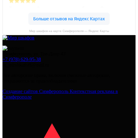
Мир шкафов на карте Симферополя — Яндекс Карты
Симферополь, ул. Тав-Даир 43
+7 (978) 629-95-38
in_mirshkafoff@mail.ru
Все авторские права, включая смежные авторские,
сохраняются за правообладателями
Создание сайтов Симферополь
Контекстная реклама в
Симферополе