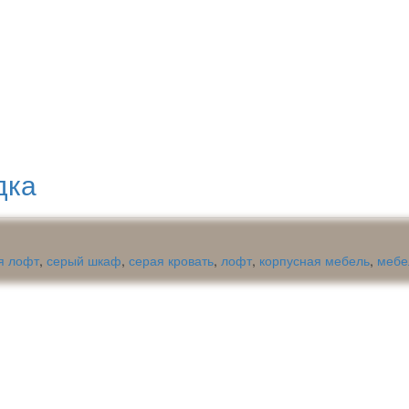
дка
я лофт
,
серый шкаф
,
серая кровать
,
лофт
,
корпусная мебель
,
мебе