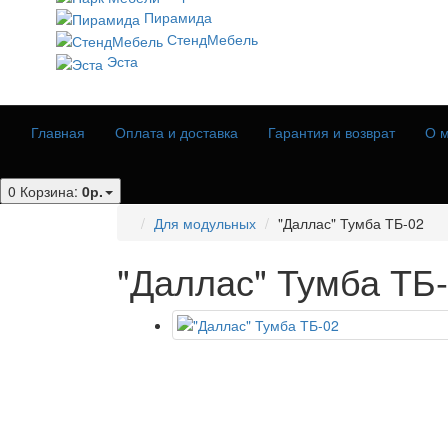
Пирамида
СтендМебель
Эста
Главная
Оплата и доставка
Гарантия и возврат
О м
0
Корзина:
0р.
Для модульных
"Даллас" Тумба ТБ-02
"Даллас" Тумба ТБ