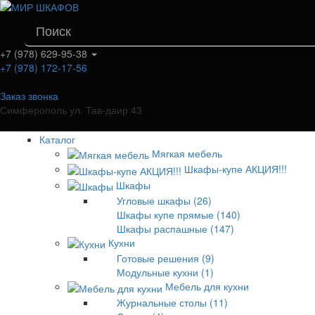
+7 (978) 629-95-38
+7 (978) 172-17-56
Заказ звонка
Симферополь ул. Тав-даир 43
Каталог
Мягкая мебель
Шкафы-купе АКЦИЯ!!!
Шкафы
Угловые шкафы (26)
Шкафы купе прямые (140)
Шкафы распашные (147)
Кухни
Готовые решения (9)
Модульные кухни (1)
Мебель для кухни
Журнальные столы (11)