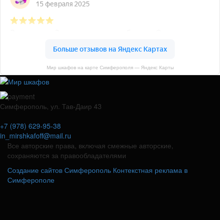
Мир шкафов на карте Симферополя — Яндекс Карты
Симферополь, ул. Тав-Даир 43
+7 (978) 629-95-38
in_mirshkafoff@mail.ru
Все авторские права, включая смежные авторские,
сохраняются за правообладателями
Создание сайтов Симферополь
Контекстная реклама в
Симферополе