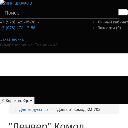
+7 (978) 629-95-38
Личный кабинет
+7 (978) 172-17-56
Закладки (0)
Заказ звонка
Симферополь ул. Тав-даир 43
Категории
0
Корзина:
0р.
Для модульных
"Денвер" Комод КМ-702
"Денвер" Комод