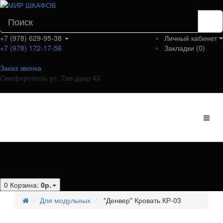
+7 (978) 629-95-38
Личный кабинет
+7 (978) 172-17-56
Закладки (0)
Заказ звонка
Симферополь ул. Тав-даир 43
Категории
0
Корзина:
0р.
Для модульных
"Денвер" Кровать КР-03