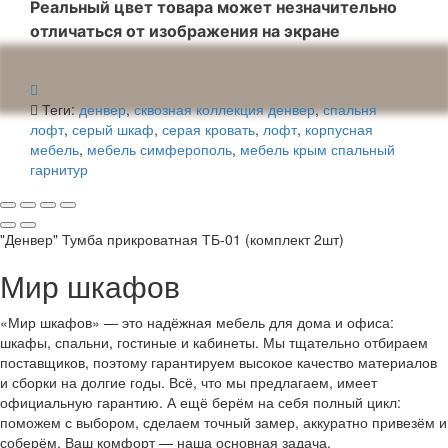
Реальный цвет товара может незначительно
отличаться от изображения на экране
Теги:
денвер
,
сквозная коллекция денвер
,
спальня
лофт
,
серый шкаф
,
серая кровать
,
лофт
,
корпусная
мебель
,
мебель симферополь
,
мебель крым спальный
гарнитур
"Денвер" Тумба прикроватная ТБ-01 (комплект 2шт)
Мир шкафов
«Мир шкафов» — это надёжная мебель для дома и офиса:
шкафы, спальни, гостиные и кабинеты. Мы тщательно отбираем
поставщиков, поэтому гарантируем высокое качество материалов
и сборки на долгие годы. Всё, что мы предлагаем, имеет
официальную гарантию. А ещё берём на себя полный цикл:
поможем с выбором, сделаем точный замер, аккуратно привезём и
соберём. Ваш комфорт — наша основная задача.