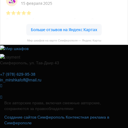
Мир шкафов на карте Симферополя — Яндекс Карты
Симферополь, ул. Тав-Даир 43
+7 (978) 629-95-38
in_mirshkafoff@mail.ru
Все авторские права, включая смежные авторские,
сохраняются за правообладателями
Создание сайтов Симферополь
Контекстная реклама в
Симферополе