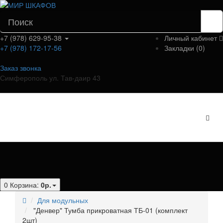
+7 (978) 629-95-38
Личный кабинет
+7 (978) 172-17-56
Закладки (0)
Заказ звонка
Симферополь ул. Тав-даир 43
Категории
0
Корзина:
0р.
Для модульных
"Денвер" Тумба прикроватная ТБ-01 (комплект
2шт)