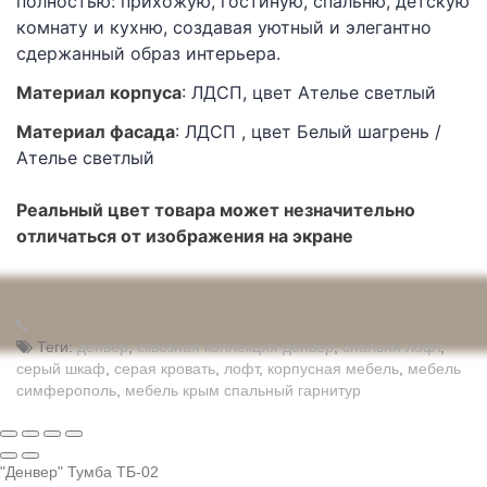
полностью: прихожую, гостиную, спальню, детскую
комнату и кухню, создавая уютный и элегантно
сдержанный образ интерьера.
Матери
ал корпуса
: ЛДСП, цвет Ателье светлый
Матер
иал фасада
: ЛДСП , цвет Белый шагрень /
Ателье светлый
Реальный цвет товара может незначительно
отличаться от изображения на экране
Теги:
денвер
,
сквозная коллекция денвер
,
спальня лофт
,
серый шкаф
,
серая кровать
,
лофт
,
корпусная мебель
,
мебель
симферополь
,
мебель крым спальный гарнитур
"Денвер" Тумба ТБ-02