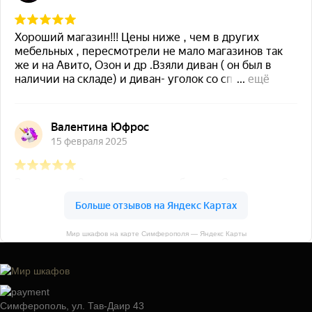
Мир шкафов на карте Симферополя — Яндекс Карты
Симферополь, ул. Тав-Даир 43