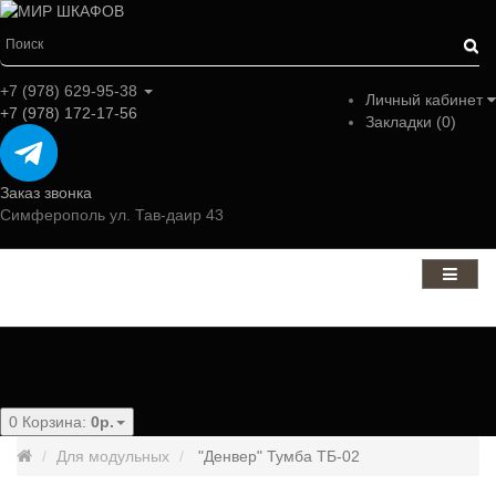
+7 (978) 629-95-38
Личный кабинет
+7 (978) 172-17-56
Закладки (0)
Заказ звонка
Симферополь ул. Тав-даир 43
Категории
0
Корзина:
0р.
Для модульных
"Денвер" Тумба ТБ-02