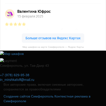
Мир шкафов на карте Симферополя — Яндекс Карты
Симферополь, ул. Тав-Даир 43
+7 (978) 629-95-38
in_mirshkafoff@mail.ru
Все авторские права, включая смежные авторские,
сохраняются за правообладателями
Создание сайтов Симферополь
Контекстная реклама в
Симферополе