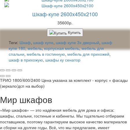
Шкаф-купе 2600x450x2100
35600р.
Купить
Теги:
Шкаф
,
шкаф купе
,
шкаф купе 3х дверный
,
шкаф
купе 180
,
мебель
,
корпусная мебель
,
мебель для
спальни
,
мебель в гостинную
,
мебель для прихожей
,
шкаф в прихожую
,
шкафы ку сенатор
ТРИО 1800/600/2400 Цена указана за комплект - корпус + фасады
(зеркало/дсп на выбор)
Мир шкафов
«Мир шкафов» — это надёжная мебель для дома и офиса:
шкафы, спальни, гостиные и кабинеты. Мы тщательно отбираем
поставщиков, поэтому гарантируем высокое качество материалов
и сборки на долгие годы. Всё, что мы предлагаем, имеет