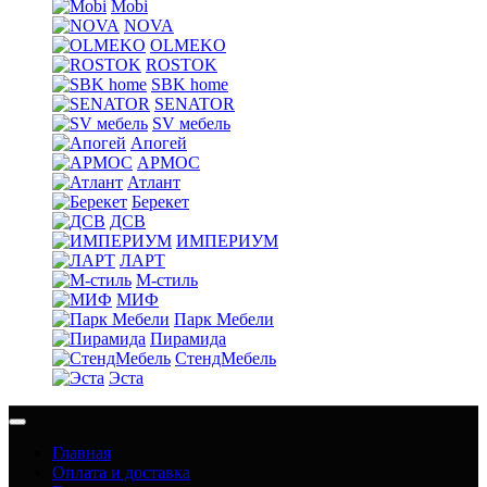
Mobi
NOVA
OLMEKO
ROSTOK
SBK home
SENATOR
SV мебель
Апогей
АРМОС
Атлант
Берекет
ДСВ
ИМПЕРИУМ
ЛАРТ
М-стиль
МИФ
Парк Мебели
Пирамида
СтендМебель
Эста
Главная
Оплата и доставка