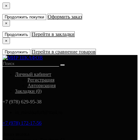
×
Оформить заказ
Продолжить покупки
×
Перейти в закладки
Продолжить
×
Перейти в сравнение товаров
Продолжить
Личный кабинет
Регистрация
Авторизация
Закладки (0)
+7 (978) 629-95-38
in_mirshkafoff@mail.ru
+7 (978) 172-17-56
Заказ звонка
Симферополь ул. Тав-даир 43