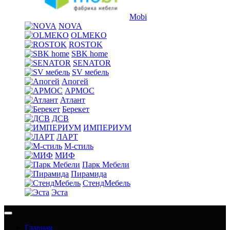
Mobi
NOVA
OLMEKO
ROSTOK
SBK home
SENATOR
SV мебель
Апогей
АРМОС
Атлант
Берекет
ДСВ
ИМПЕРИУМ
ЛАРТ
М-стиль
МИФ
Парк Мебели
Пирамида
СтендМебель
Эста
Главная