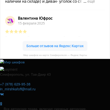
Мир шкафов на карте Симферополя — Яндекс Карты
Симферополь, ул. Тав-Даир 43
+7 (978) 629-95-38
in_mirshkafoff@mail.ru
Все авторские права, включая смежные авторские,