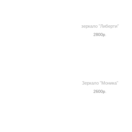
зеркало "Либерти"
2800р.
Зеркало "Моника"
2600р.