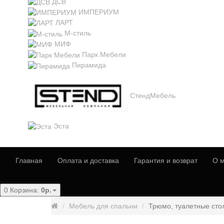
ДСВ
ИМПЕРИУМ
ЛАРТ
М-стиль
МИФ
Парк Мебели
Пирамида
СтендМебель
Эста
Главная
Оплата и доставка
Гарантия и возврат
О м
0
Корзина:
0р.
Мебель для спальни
Трюмо, туалетные сто