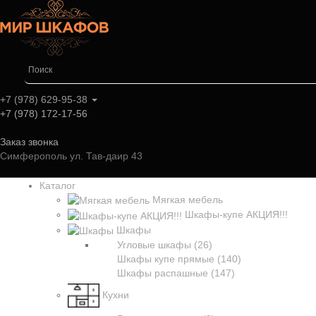
+7 (978) 629-95-38
+7 (978) 172-17-56
Заказ звонка
Симферополь ул. Тав-даир 43
Каталог
Мягкая мебель
Шкафы-купе АКЦИЯ!!!
Шкафы
Угловые шкафы (26)
Шкафы купе прямые (140)
Шкафы распашные (147)
Кухни