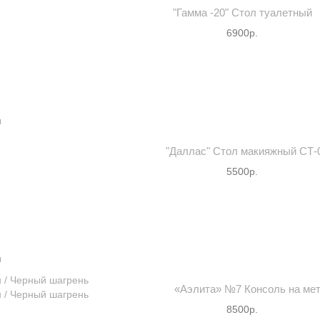
"Гамма -20" Стол туалетный
6900р.
м
"Даллас" Стол макияжный СТ-
5500р.
м
«Аэлита» №7 Консоль на мет.
8500р.